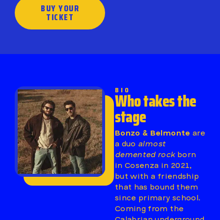
BUY YOUR
TICKET
BIO
Who takes the
stage
Bonzo & Belmonte
are
a duo
almost
demented rock
born
in Cosenza in 2021,
but with a friendship
that has bound them
since primary school.
Coming from the
Calabrian underground