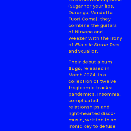
(Sugar for your lips,
Durango, Vendetta
Fuori Coma), they
combine the guitars
of Nirvana and
Weezer with the irony
of
Elio e le Storie Tese
and Squallor.
Their debut album
Sugo
, released in
March 2024, is a
collection of twelve
tragicomic tracks:
pandemics, insomnia,
complicated
relationships and
light-hearted disco-
music, written in an
ironic key to defuse