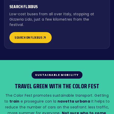
SEARCH FLIXBUS
Low-cost buses from all over Italy, stopping at
Gizzeria Lido, just a few kilometres from the
festival.
SEARCH ON FLIXBUS
SUSTAINABLE MOBILITY
TRAVEL GREEN WITH THE COLOR FEST
The Color Fest promotes sustainable transport. Getting
to
train
e proseguire con la
navetta urbana
It helps to
reduce the number of cars on the seafront: less traffic,
more summer for everyone.
Not sure who to come