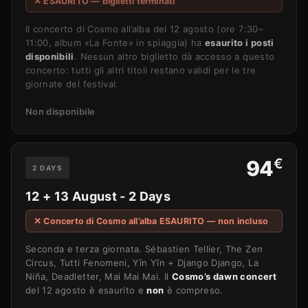
✕ ESAURITO — biglietti terminati
Il concerto di Cosmo all’alba del 12 agosto (ore 7:30–
11:00, album «La Fonte» in spiaggia) ha
esaurito i posti
disponibili
. Nessun altro biglietto dà accesso a questo
concerto: tutti gli altri titoli restano validi per le tre
giornate del festival.
Non disponibile
€
94
2 DAYS
12 + 13 August - 2 Days
✕ Concerto di Cosmo all’alba ESAURITO — non incluso
Seconda e terza giornata. Sébastien Tellier, The Zen
Circus, Tutti Fenomeni, Yīn Yīn + Django Django, La
Niña, Deadletter, Mai Mai Mai. Il
Cosmo’s dawn concert
del 12 agosto è esaurito e
non
è compreso.