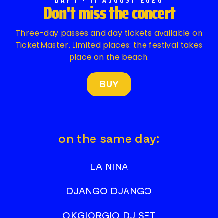
DAY 1 - 11 AUGUST 2026
Don't miss the concert
Three-day passes and day tickets available on
TicketMaster. Limited places: the festival takes
place on the beach.
BUY
on the same day:
LA NINA
DJANGO DJANGO
OKGIORGIO DJ SET