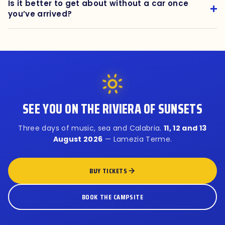
Is it better to get about without a car once
you’ve arrived?
SEE YOU ON THE RIVIERA OF SUNSETS
Three days of music, sea and Calabria.
11, 12 and 13
August 2026
— Lamezia Terme.
BUY TICKETS
BOOK THE CAMPSITE