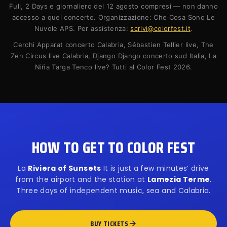
Full, 2 Days e giornaliero del 12 agosto compresi — non danno
accesso a quel concerto. Organizzazione: Che Cosa Sono Le
Nuvole APS. Per assistenza:
scrivi@colorfest.it
.
Cerchi Apparat concerto Calabria, Sébastien Tellier live, The
Zen Circus live Calabria, Django Django concerto sud Italia, La
Niña Targa Tenco live? Tutti al Color Fest 2026.
HOW TO GET TO COLOR FEST
La
Riviera of Sunsets
It is just a few minutes’ drive
from the airport and the station at
Lamezia Terme
.
Three days of independent music, sea and Calabria.
BUY TICKETS