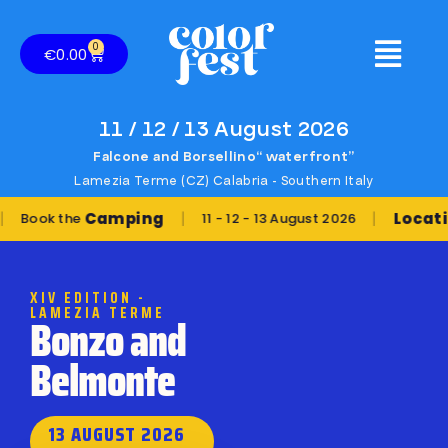
0
€
0.00
11 / 12 / 13 August 2026
Falcone and Borsellino“ waterfront”
Lamezia Terme (CZ) Calabria - Southern Italy
|
|
Camping
Location
 the
11 - 12 - 13 August 2026
Rivi
XIV EDITION -
LAMEZIA TERME
Bonzo and
Belmonte
13 AUGUST 2026