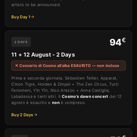
artists to be announced.
Buy Day 1
€
94
2 DAYS
11 + 12 August - 2 Days
✕ Concerto di Cosmo all’alba ESAURITO — non incluso
Prima e seconda giornata. Sébastien Tellier, Apparat,
C’mon Tigre, Holden & Zimpel + The Zen Circus, Tutti
Fenomeni, Yīn Yīn, Nico Arezzo + Anna Castiglia,
Labadessa e tanti altri. Il
Cosmo’s dawn concert
del 12
agosto è esaurito e
non
è compreso.
Buy 2 Days