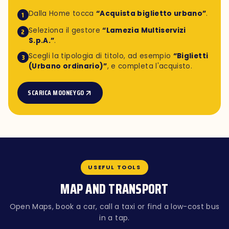
Dalla Home tocca
“Acquista biglietto urbano”
.
1
Seleziona il gestore
“Lamezia Multiservizi
2
S.p.A.”
.
Scegli la tipologia di titolo, ad esempio
“Biglietti
3
(Urbano ordinario)”
, e completa l'acquisto.
SCARICA MOONEYGO
USEFUL TOOLS
MAP AND TRANSPORT
Open Maps, book a car, call a taxi or find a low-cost bus
in a tap.