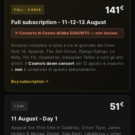
€
141
FULL - 3 DAYS
Full subscription - 11-12-13 August
✕ Concerto di Cosmo all’alba ESAURITO — non incluso
Accesso completo a tutte e tre le giornate del Color
Fest 14. Apparat, The Zen Circus, Django Django, La
Niña, Yīn Yīn, Deadletter, Sébastien Tellier e tutti gli altri
artisti. Il
Cosmo’s dawn concert
del 12 agosto è esaurito
e
non
è compreso in questo abbonamento.
Buy subscription
€
51
1 DAY
11 August - Day 1
Apparat live (first time in Calabria), C'mon Tigre, James
Holden & Wacław Zimpel, Gaia Banfi, Labadessa + other