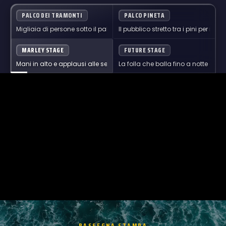
PALCO DEI TRAMONTI
PALCO PINETA
Migliaia di persone sotto il palco principale mentre il sole cala sul m
Il pubblico stretto tra i pini per i live
MARLEY STAGE
FUTURE STAGE
Mani in alto e applausi alle session acustiche, tra le luci della pineta
La folla che balla fino a notte ai dj s
RASSEGNA STAMPA