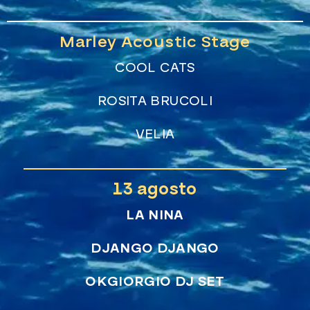
Marley Acoustic Stage
COOL CATS
ROSITA BRUCOLI
VELIA
13 agosto
LA NINA
DJANGO DJANGO
OKGIORGIO DJ SET