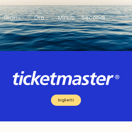
Giorni
Ore
Minuti
Secondi
biglietti