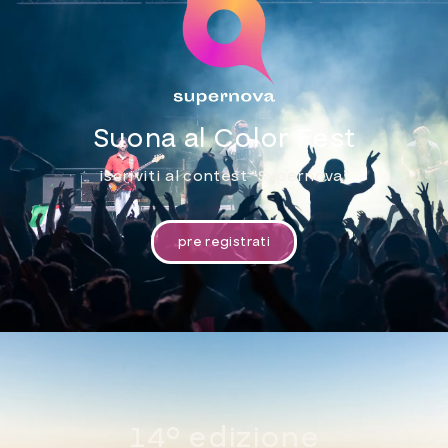
Suona al Color Fest
iscriviti al contest “Supernova”
pre registrati
14° edizione