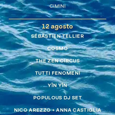
CIMINI
12 agosto
SÉBASTIEN TELLIER
COSMO
THE ZEN CIRCUS
TUTTI FENOMENI
YĪN YĪN
POPULOUS DJ SET
NICO AREZZO + ANNA CASTIGLIA