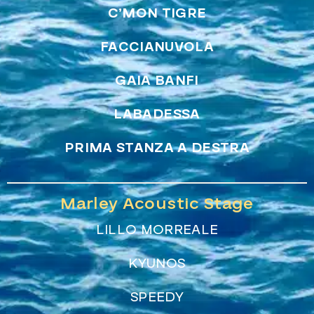
C’MON TIGRE
FACCIANUVOLA
GAIA BANFI
LABADESSA
PRIMA STANZA A DESTRA
Marley Acoustic Stage
LILLO MORREALE
KYUNOS
SPEEDY