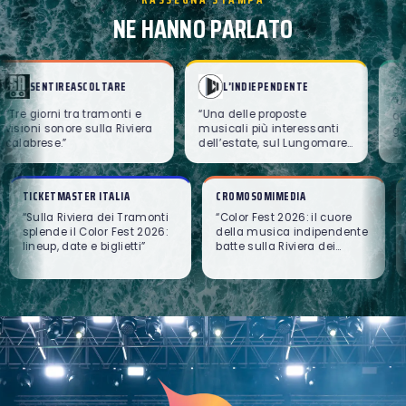
NE HANNO PARLATO
L’INDIEPENDENTE
WUMAGAZINE
 e
Una delle proposte
Un programma che
iera
musicali più interessanti
attraversa linguaggi e
dell’estate, sul Lungomare
generazioni, con una
di Lamezia Terme.
vocazione curatoriale
attenta alla scena
contemporanea.
URISMO
TICKETMASTER ITALIA
CROMOSOM
 Fest 2026 a Lamezia
Sulla Riviera dei Tramonti
Color Fes
concerti, artisti e
splende il Color Fest 2026:
della mus
al festival estivo in
lineup, date e biglietti
batte sull
ia - turismo.it
Tramonti 
cromoso