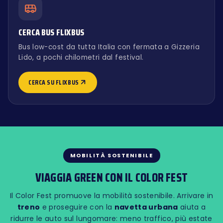
CERCA BUS FLIXBUS
Bus low-cost da tutta Italia con fermata a Gizzeria
Lido, a pochi chilometri dal festival.
CERCA SU FLIXBUS
MOBILITÀ SOSTENIBILE
VIAGGIA GREEN CON IL COLOR FEST
Il Color Fest promuove la mobilità sostenibile. Arrivare in
treno
e proseguire con la
navetta urbana
aiuta a
ridurre le auto sul lungomare: meno traffico, più estate