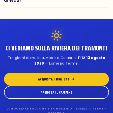
arrivati?
CI VEDIAMO SULLA RIVIERA DEI TRAMONTI
Tre giorni di musica, mare e Calabria.
11·12·13 agosto
2026
— Lamezia Terme.
ACQUISTA I BIGLIETTI
PRENOTA IL CAMPING
LUNGOMARE FALCONE E BORSELLINO · LAMEZIA TERME ·
CALABRIA