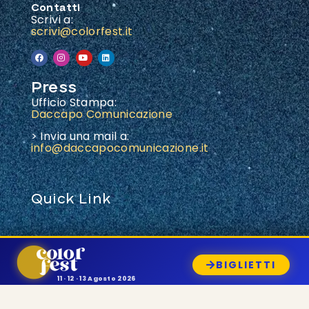
Contatti
Scrivi a:
scrivi@colorfest.it
Press
Ufficio Stampa:
Daccapo Comunicazione
> Invia una mail a:
info@daccapocomunicazione.it
Quick Link
Suona al Color Fest
Prenota lo stand
BIGLIETTI
Come arrivare
11 · 12 · 13 Agosto 2026
Ascolta la playlist