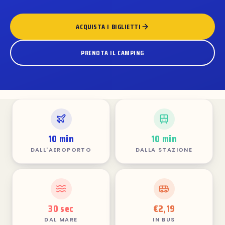
ACQUISTA I BIGLIETTI
PRENOTA IL CAMPING
10 min
10 min
DALL'AEROPORTO
DALLA STAZIONE
30 sec
€2,19
DAL MARE
IN BUS