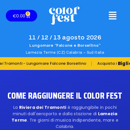
0
€
0.00
11 / 12 / 13 agosto 2026
Lungomare “Falcone e Borsellino”
Lamezia Terme (CZ) Calabria – Sud Italia
|
Biglietti
amonti - Lungomare Falcone Borsellino
Acquista i
COME RAGGIUNGERE IL COLOR FEST
La
Riviera dei Tramonti
è raggiungibile in pochi
minuti dall'aeroporto e dalla stazione di
Lamezia
Terme
. Tre giorni di musica indipendente, mare e
Calabria.