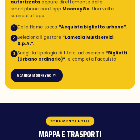
autorizzata
oppure direttamente dallo
smartphone con l'app
MooneyGo
. Una volta
scaricata l'app:
Dalla Home tocca
“Acquista biglietto urbano”
.
1
Seleziona il gestore
“Lamezia Multiservizi
2
S.p.A.”
.
Scegli la tipologia di titolo, ad esempio
“Biglietti
3
(Urbano ordinario)”
, e completa l'acquisto.
SCARICA MOONEYGO
STRUMENTI UTILI
MAPPA E TRASPORTI