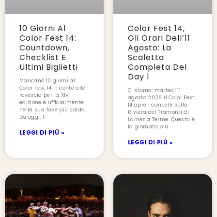
10 Giorni Al
Color Fest 14,
Color Fest 14:
Gli Orari Dell’11
Countdown,
Agosto: La
Checklist E
Scaletta
Ultimi Biglietti
Completa Del
Day 1
Mancano 10 giorni al
Color Fest 14: il conto alla
Ci siamo: martedì 11
rovescia per la XIV
agosto 2026 il Color Fest
edizione è ufficialmente
14 apre i cancelli sulla
nella sua fase più calda.
Riviera dei Tramonti di
Da oggi, 1
Lamezia Terme. Questa è
la giornata più
LEGGI DI PIÙ »
LEGGI DI PIÙ »