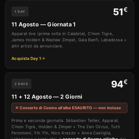
€
51
1 DAY
11 Agosto — Giornata 1
Apparat live (prima volta in Calabria), C’mon Tigre,
James Holden & Wacław Zimpel, Gaia Banfi, Labadessa +
altri artisti da annunciare.
Acquista Day 1
€
94
2 DAYS
11 + 12 Agosto — 2 Giorni
✕ Concerto di Cosmo all’alba ESAURITO — non incluso
Prima e seconda giornata. Sébastien Tellier, Apparat,
C’mon Tigre, Holden & Zimpel + The Zen Circus, Tutti
Fenomeni, Yīn Yīn, Nico Arezzo + Anna Castiglia,