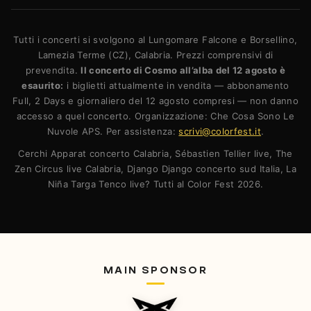
Tutti i concerti si svolgono al Lungomare Falcone e Borsellino,
Lamezia Terme (CZ), Calabria. Prezzi comprensivi di
prevendita.
Il concerto di Cosmo all’alba del 12 agosto è
esaurito:
i biglietti attualmente in vendita — abbonamento
Full, 2 Days e giornaliero del 12 agosto compresi — non danno
accesso a quel concerto. Organizzazione: Che Cosa Sono Le
Nuvole APS. Per assistenza:
scrivi@colorfest.it
.
Cerchi Apparat concerto Calabria, Sébastien Tellier live, The
Zen Circus live Calabria, Django Django concerto sud Italia, La
Niña Targa Tenco live? Tutti al Color Fest 2026.
MAIN SPONSOR