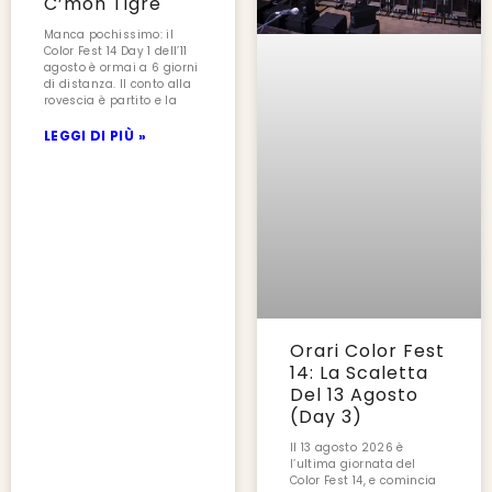
C’mon Tigre
Manca pochissimo: il
Color Fest 14 Day 1 dell’11
agosto è ormai a 6 giorni
di distanza. Il conto alla
rovescia è partito e la
LEGGI DI PIÙ »
Orari Color Fest
14: La Scaletta
Del 13 Agosto
(Day 3)
Il 13 agosto 2026 è
l’ultima giornata del
Color Fest 14, e comincia