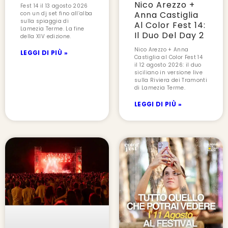
Nico Arezzo +
Fest 14 il 13 agosto 2026
Anna Castiglia
con un dj set fino all’alba
sulla spiaggia di
Al Color Fest 14:
Lamezia Terme. La fine
Il Duo Del Day 2
della XIV edizione.
Nico Arezzo + Anna
LEGGI DI PIÙ »
Castiglia al Color Fest 14
il 12 agosto 2026: il duo
siciliano in versione live
sulla Riviera dei Tramonti
di Lamezia Terme.
LEGGI DI PIÙ »