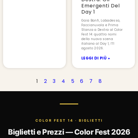
Emergenti Del
Day 1
Gaia Banfi, Labadessa,
Faccianuvola e Prima
Stanza a Destra al Color
Fest 14: quattro nomi
della nuova scena
italiana al Day 1, l’11
agosto 2026.
LEGGI DI PIÙ »
1
2
3
4
5
6
7
8
COLOR FEST 14 · BIGLIETTI
Biglietti e Prezzi — Color Fest 2026