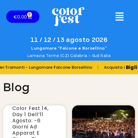
0
€
0.00
11 / 12 / 13 agosto 2026
Lungomare “Falcone e Borsellino”
Lamezia Terme (CZ) Calabria – Sud Italia
|
Biglietti
amonti - Lungomare Falcone Borsellino
Acquista i
Blog
Color Fest 14,
Day 1 Dell’11
Agosto: -6
Giorni Ad
Apparat E