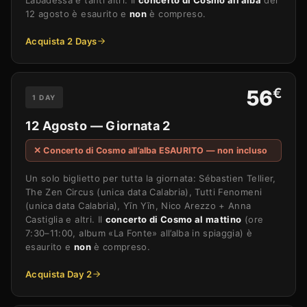
Labadessa e tanti altri. Il
concerto di Cosmo all’alba
del
12 agosto è esaurito e
non
è compreso.
Acquista 2 Days
€
56
1 DAY
12 Agosto — Giornata 2
✕ Concerto di Cosmo all’alba ESAURITO — non incluso
Un solo biglietto per tutta la giornata: Sébastien Tellier,
The Zen Circus (unica data Calabria), Tutti Fenomeni
(unica data Calabria), Yīn Yīn, Nico Arezzo + Anna
Castiglia e altri. Il
concerto di Cosmo al mattino
(ore
7:30–11:00, album «La Fonte» all’alba in spiaggia) è
esaurito e
non
è compreso.
Acquista Day 2