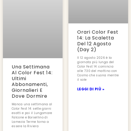
Orari Color Fest
14: La Scaletta
Del 12 Agosto
(Day 2)
Il 12 agosto 2026 è la
giornata più lunga del
Una Settimana
Color Fest 14: comincia
alle 7:30 del mattino con
Al Color Fest 14:
Cosmo che suona mentre
Ultimi
il sole
Abbonamenti,
LEGGI DI PIÙ »
Giornalieri E
Dove Dormire
Manca una settimana al
Color Fest 14: sette giorni
esatti e poi il Lungomare
Falcone e Borsellino di
Lamezia Terme torna a
essere la Riviera