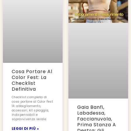
Cosa Portare Al
Color Fest: La
Checklist
Definitiva
Checklist completa di
cosa portare al Color Fest
14: abbigliamento,
Gaia Banfi,
accessori, kit spiaggia,
Labadessa,
indispensabili e
Faccianuvola,
sopravvivenza serale.
Prima Stanza A
LEGGI DI PIÙ »
Destra: Gli