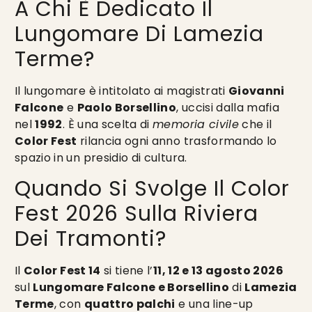
A Chi È Dedicato Il
Lungomare Di Lamezia
Terme?
Il lungomare è intitolato ai magistrati
Giovanni
Falcone
e
Paolo Borsellino
, uccisi dalla mafia
nel
1992
. È una scelta di
memoria civile
che il
Color Fest
rilancia ogni anno trasformando lo
spazio in un presidio di cultura.
Quando Si Svolge Il Color
Fest 2026 Sulla Riviera
Dei Tramonti?
Il
Color Fest 14
si tiene l’
11, 12 e 13 agosto 2026
sul
Lungomare Falcone e Borsellino
di
Lamezia
Terme
, con
quattro palchi
e una line-up