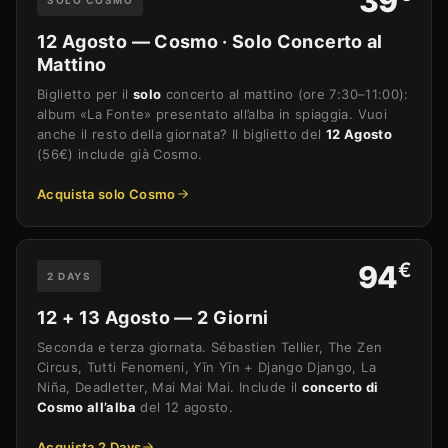
39
SOLO COSMO
12 Agosto — Cosmo · Solo Concerto al
Mattino
Biglietto per il
solo
concerto al mattino (ore 7:30–11:00):
album «La Fonte» presentato all’alba in spiaggia. Vuoi
anche il resto della giornata? Il biglietto del
12 Agosto
(56€) include già Cosmo.
Acquista solo Cosmo
€
94
2 DAYS
12 + 13 Agosto — 2 Giorni
Seconda e terza giornata. Sébastien Tellier, The Zen
Circus, Tutti Fenomeni, Yīn Yīn + Django Django, La
Niña, Deadletter, Mai Mai Mai. Include il
concerto di
Cosmo all’alba
del 12 agosto.
Acquista 2 Days