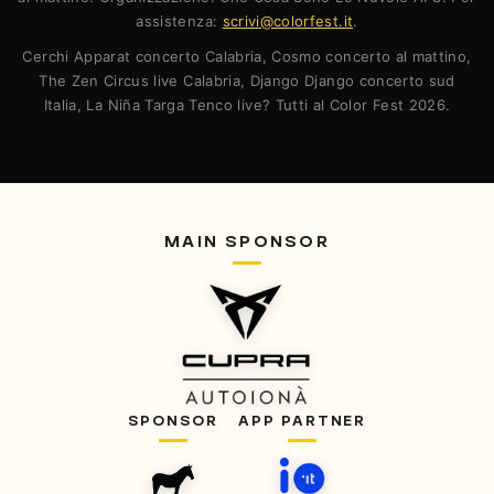
assistenza:
scrivi@colorfest.it
.
Cerchi Apparat concerto Calabria, Cosmo concerto al mattino,
The Zen Circus live Calabria, Django Django concerto sud
Italia, La Niña Targa Tenco live? Tutti al Color Fest 2026.
MAIN SPONSOR
SPONSOR
APP PARTNER