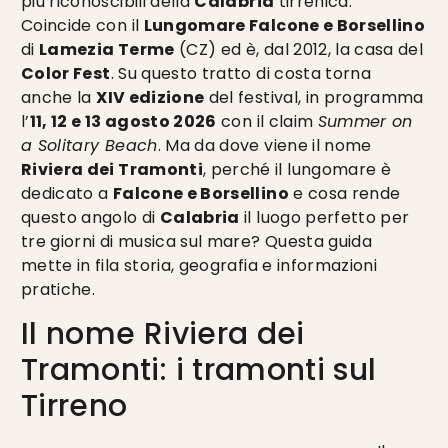
più riconoscibili della
Calabria
tirrenica.
Coincide con il
Lungomare Falcone e Borsellino
di
Lamezia Terme
(CZ) ed è, dal 2012, la casa del
Color Fest
. Su questo tratto di costa torna
anche la
XIV edizione
del festival, in programma
l’
11, 12 e 13 agosto 2026
con il claim
Summer on
a Solitary Beach
. Ma da dove viene il nome
Riviera dei Tramonti
, perché il lungomare è
dedicato a
Falcone e Borsellino
e cosa rende
questo angolo di
Calabria
il luogo perfetto per
tre giorni di musica sul mare? Questa guida
mette in fila storia, geografia e informazioni
pratiche.
Il nome Riviera dei
Tramonti: i tramonti sul
Tirreno