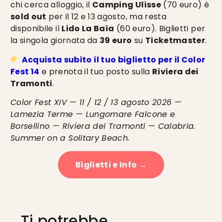
chi cerca alloggio, il
Camping Ulisse
(70 euro) è
sold out
per il 12 e 13 agosto, ma resta
disponibile il
Lido La Baia
(60 euro). Biglietti per
la singola giornata da
39 euro
su
Ticketmaster
.
Acquista subito il tuo biglietto per il Color
Fest 14
e prenota il tuo posto sulla
Riviera dei
Tramonti
.
Color Fest XIV — 11 / 12 / 13 agosto 2026 —
Lamezia Terme — Lungomare Falcone e
Borsellino — Riviera dei Tramonti — Calabria.
Summer on a Solitary Beach.
Biglietti e Info →
Ti potrebbe