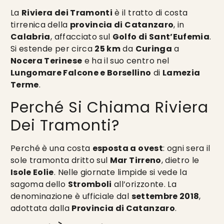
La
Riviera dei Tramonti
è il tratto di costa
tirrenica della
provincia di Catanzaro
, in
Calabria
, affacciato sul
Golfo di Sant’Eufemia
.
Si estende per circa
25 km
da
Curinga
a
Nocera Terinese
e ha il suo centro nel
Lungomare Falcone e Borsellino
di
Lamezia
Terme
.
Perché Si Chiama Riviera
Dei Tramonti?
Perché è una costa
esposta a ovest
: ogni sera il
sole tramonta dritto sul
Mar Tirreno
, dietro le
Isole Eolie
. Nelle giornate limpide si vede la
sagoma dello
Stromboli
all’orizzonte. La
denominazione è ufficiale dal
settembre 2018
,
adottata dalla
Provincia di Catanzaro
.