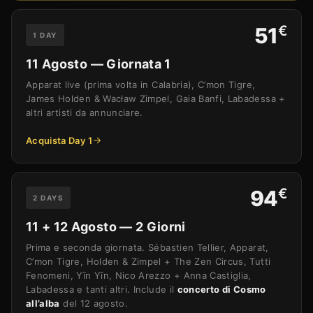
€
51
1 DAY
11 Agosto — Giornata 1
Apparat live (prima volta in Calabria), C’mon Tigre,
James Holden & Wacław Zimpel, Gaia Banfi, Labadessa +
altri artisti da annunciare.
Acquista Day 1
€
94
2 DAYS
11 + 12 Agosto — 2 Giorni
Prima e seconda giornata. Sébastien Tellier, Apparat,
C’mon Tigre, Holden & Zimpel + The Zen Circus, Tutti
Fenomeni, Yīn Yīn, Nico Arezzo + Anna Castiglia,
Labadessa e tanti altri. Include il
concerto di Cosmo
all’alba
del 12 agosto.