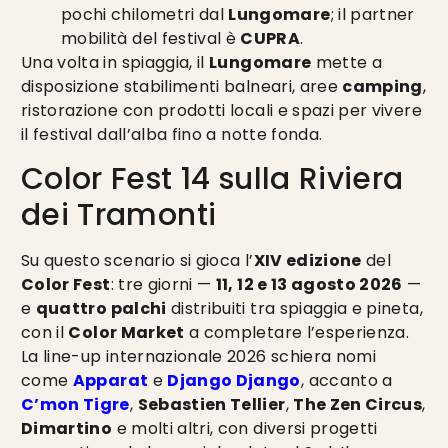
pochi chilometri dal
Lungomare
; il partner
mobilità del festival è
CUPRA
.
Una volta in spiaggia, il
Lungomare
mette a
disposizione stabilimenti balneari, aree
camping
,
ristorazione con prodotti locali e spazi per vivere
il festival dall’alba fino a notte fonda.
Color Fest 14 sulla Riviera
dei Tramonti
Su questo scenario si gioca l’
XIV edizione
del
Color Fest
: tre giorni —
11, 12 e 13 agosto 2026
—
e
quattro palchi
distribuiti tra spiaggia e pineta,
con il
Color Market
a completare l’esperienza.
La line-up internazionale 2026 schiera nomi
come
Apparat
e
Django Django
, accanto a
C’mon Tigre
,
Sebastien Tellier
,
The Zen Circus
,
Dimartino
e molti altri, con diversi progetti