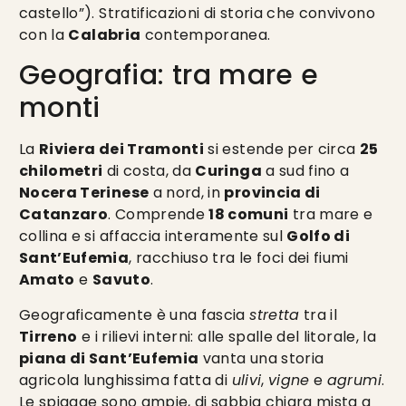
castello”). Stratificazioni di storia che convivono
con la
Calabria
contemporanea.
Geografia: tra mare e
monti
La
Riviera dei Tramonti
si estende per circa
25
chilometri
di costa, da
Curinga
a sud fino a
Nocera Terinese
a nord, in
provincia di
Catanzaro
. Comprende
18 comuni
tra mare e
collina e si affaccia interamente sul
Golfo di
Sant’Eufemia
, racchiuso tra le foci dei fiumi
Amato
e
Savuto
.
Geograficamente è una fascia
stretta
tra il
Tirreno
e i rilievi interni: alle spalle del litorale, la
piana di Sant’Eufemia
vanta una storia
agricola lunghissima fatta di
ulivi
,
vigne
e
agrumi
.
Le spiagge sono ampie, di sabbia chiara mista a