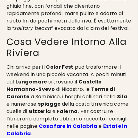
ghiaia fine, con fondali che diventano
rapidamente profondi: mare pulito e adatto al
nuoto fin da pochi metri dalla riva. È esattamente
la “
solitary beach
” evocata dal claim del festival.
Cosa Vedere Intorno Alla
Riviera
Chi arriva per il
Color Fest
può trasformare il
weekend in una piccola vacanza. A pochi minuti
dal
Lungomare
si trovano il
Castello
Normanno-Svevo
di Nicastro, le
Terme di
Caronte
a Sambiase, i borghi collinari della
Sila
e numerose
spiagge
della costa tirrenica come
quelle di
Gizzeria
e
Falerna
. Per costruire
l’itinerario completo abbiamo raccolto i consigli
nelle pagine
Cosa fare in Calabria
e
Estate in
Calabria
.