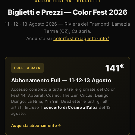
COLOR FEST 14 · BIGLIETTI
Biglietti e Prezzi — Color Fest 2026
11 · 12 · 13 Agosto 2026 — Riviera dei Tramonti, Lamezia
Terme (CZ), Calabria.
Acquista su
colorfest.it/biglietti-info/
€
141
FULL · 3 DAYS
Abbonamento Full — 11·12·13 Agosto
Accesso completo a tutte e tre le giornate del Color
Fest 14. Apparat, Cosmo, The Zen Circus, Django
Django, La Niña, Yīn Yīn, Deadletter e tutti gli altri
artisti. Incluso il
concerto di Cosmo all’alba
del 12
agosto.
Acquista abbonamento