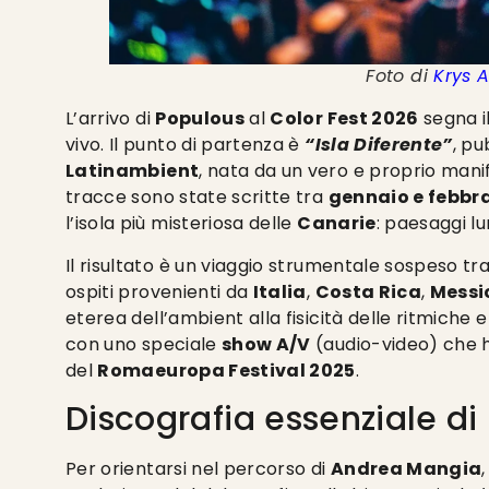
Foto di
Krys 
L’arrivo di
Populous
al
Color Fest 2026
segna i
vivo. Il punto di partenza è
“Isla Diferente”
, pu
Latinambient
, nata da un vero e proprio man
tracce sono state scritte tra
gennaio e febbr
l’isola più misteriosa delle
Canarie
: paesaggi lu
Il risultato è un viaggio strumentale sospeso tr
ospiti provenienti da
Italia
,
Costa Rica
,
Messi
eterea dell’ambient alla fisicità delle ritmiche
con uno speciale
show A/V
(audio-video) che h
del
Romaeuropa Festival 2025
.
Discografia essenziale di
Per orientarsi nel percorso di
Andrea Mangia