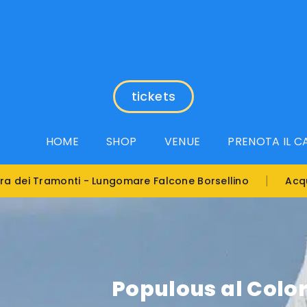
tickets
HOME
SHOP
VENUE
PRENOTA IL 
|
Bigli
onti - Lungomare Falcone Borsellino
Acquista i
Populous al Color 