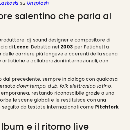
Laskoski
su
Unsplash
ore salentino che parla al
 produttore, dj, sound designer e compositore di
ncia di
Lecce
. Debutta nel
2003
per l’etichetta
 delle carriere più longeve e coerenti della scena
e artistiche e collaborazioni internazionali, con
rso dal precedente, sempre in dialogo con qualcosa
versato
downtempo
,
dub
,
folk elettronico latino
,
emporanea, restando riconoscibile grazie a una
rbe le scene globali e le restituisce con una
to seguito da testate internazionali come
Pitchfork
album e il ritorno live