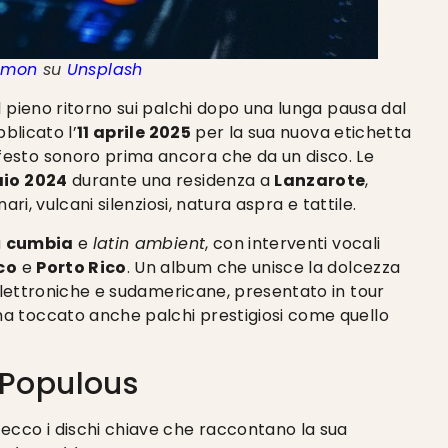
Amon
su
Unsplash
l pieno ritorno sui palchi dopo una lunga pausa dal
bblicato l’
11 aprile 2025
per la sua nuova etichetta
ifesto sonoro prima ancora che da un disco. Le
aio 2024
durante una residenza a
Lanzarote
,
nari, vulcani silenziosi, natura aspra e tattile.
a
cumbia
e
latin ambient
, con interventi vocali
co
e
Porto Rico
. Un album che unisce la dolcezza
 elettroniche e sudamericane, presentato in tour
a toccato anche palchi prestigiosi come quello
 Populous
, ecco i dischi chiave che raccontano la sua