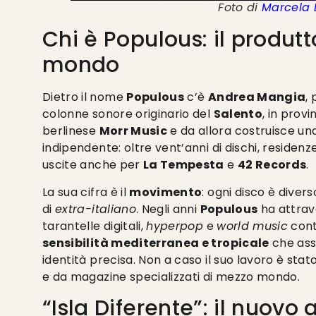
Foto di
Marcela 
Chi è Populous: il produtt
mondo
Dietro il nome
Populous
c’è
Andrea Mangia
,
colonne sonore originario del
Salento
, in provi
berlinese
Morr Music
e da allora costruisce una
indipendente: oltre vent’anni di dischi, residenz
uscite anche per
La Tempesta
e
42 Records
.
La sua cifra è il
movimento
: ogni disco è dive
di
extra-italiano
. Negli anni
Populous
ha attra
tarantelle digitali,
hyperpop
e
world music
cont
sensibilità mediterranea e tropicale
che asso
identità precisa. Non a caso il suo lavoro è sta
e da magazine specializzati di mezzo mondo.
“Isla Diferente”: il nuovo 