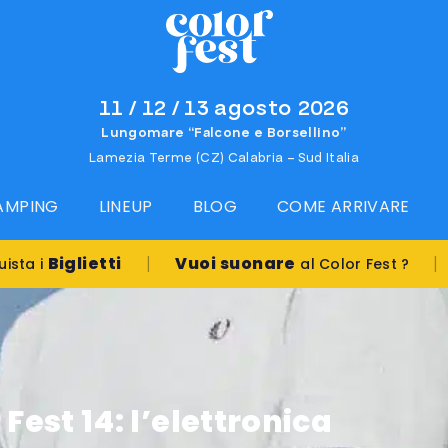
11 / 12 / 13 agosto 2026
Lungomare “Falcone e Borsellino”
Lamezia Terme (CZ) Calabria – Sud Italia
CAMPING
LINEUP
BLOG
COME ARRIVARE
|
|
etti
Vuoi suonare
al Color Fest ?
Prenota i
Fest 14: l’elettronica