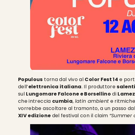
Populous
torna dal vivo al
Color Fest 14
e porta
dell’
elettronica italiana
. Il produttore
salent
sul
Lungomare Falcone e Borsellino
di
Lamez
che intreccia
cumbia
,
latin ambient
e ritmiche
vorrebbe ascoltare al tramonto, a un passo da
XIV edizione
del festival con il claim
“Summer o