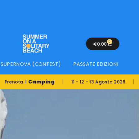
0
€
0.00
SUPERNOVA (CONTEST)
PASSATE EDIZIONI
|
|
Camping
Location
l
11 - 12 - 13 Agosto 2026