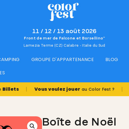
11 / 12 / 13 août 2026
Front de mer de Falcone et Borsellino“
Lamezia Terme (CZ) Calabre - Italie du Sud
 CAMPING
GROUPE D'APPARTENANCE
BLOG
ES
|
|
ts
Vous voulez jouer
au Color Fest ?
Réserv
Boîte de Noël