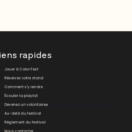
iens rapides
Jouer à Color Fest
Réservez votre stand
Comment s'y rendre
Écouter la playlist
Devenez un volontaireə
Au-delà du festival
Règlement du festival
Nous contacter