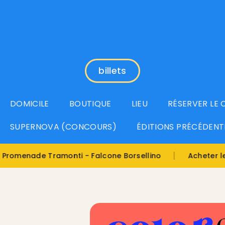
billets
DOMICILE
BOUTIQUE
LIEU
RÉSERVER LE
SUPERNOVA (CONCOURS)
ÉDITIONS PRÉCÉDENT
|
Bille
nade Tramonti - Falcone Borsellino
Acheter le