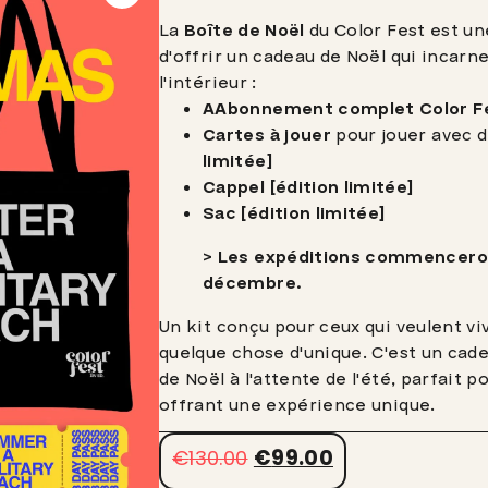
La
Boîte de Noël
du Color Fest est un
d'offrir un cadeau de Noël qui incarne 
l'intérieur :
A
Abonnement complet Color F
Cartes à jouer
pour jouer avec 
limitée]
C
appel [édition limitée]
Sac [édition limitée]
> Les expéditions commenceron
décembre.
Un kit conçu pour ceux qui veulent vi
quelque chose d'unique. C'est un cade
de Noël à l'attente de l'été, parfait 
offrant une expérience unique.
€
99.00
€
130.00