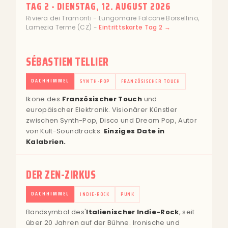
TAG 2 - DIENSTAG, 12. AUGUST 2026
Riviera dei Tramonti - Lungomare Falcone Borsellino,
Lamezia Terme (CZ) -
Eintrittskarte Tag 2 →
SÉBASTIEN TELLIER
DACHHIMMEL
SYNTH-POP
FRANZÖSISCHER TOUCH
Ikone des
Französischer Touch
und
europäischer Elektronik. Visionärer Künstler
zwischen Synth-Pop, Disco und Dream Pop, Autor
von Kult-Soundtracks.
Einziges Date in
Kalabrien.
DER ZEN-ZIRKUS
DACHHIMMEL
INDIE-ROCK
PUNK
Bandsymbol des'
Italienischer Indie-Rock
, seit
über 20 Jahren auf der Bühne. Ironische und