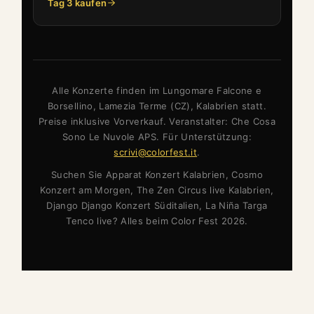
Tag 3 kaufen
Alle Konzerte finden im Lungomare Falcone e
Borsellino, Lamezia Terme (CZ), Kalabrien statt.
Preise inklusive Vorverkauf. Veranstalter: Che Cosa
Sono Le Nuvole APS. Für Unterstützung:
scrivi@colorfest.it
.
Suchen Sie Apparat Konzert Kalabrien, Cosmo
Konzert am Morgen, The Zen Circus live Kalabrien,
Django Django Konzert Süditalien, La Niña Targa
Tenco live? Alles beim Color Fest 2026.