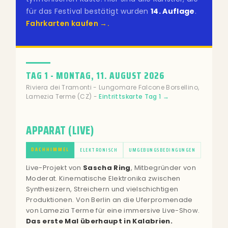
für das Festival bestätigt wurden
14. Auflage
.
Fahrkarten kaufen →.
TAG 1 - MONTAG, 11. AUGUST 2026
Riviera dei Tramonti - Lungomare Falcone Borsellino,
Lamezia Terme (CZ) -
Eintrittskarte Tag 1 →
APPARAT (LIVE)
DACHHIMMEL
ELEKTRONISCH
UMGEBUNGSBEDINGUNGEN
Live-Projekt von
Sascha Ring
, Mitbegründer von
Moderat. Kinematische Elektronika zwischen
Synthesizern, Streichern und vielschichtigen
Produktionen. Von Berlin an die Uferpromenade
von Lamezia Terme für eine immersive Live-Show.
Das erste Mal überhaupt in Kalabrien.