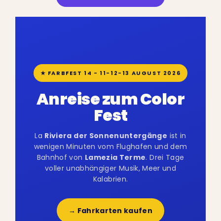
★ FARBFEST 14 - 11-12-13 AUGUST 2026
Anreise zum Color
Fest
La
Riviera der Sonnenuntergänge
ist in
wenigen Minuten vom Flughafen und dem
Bahnhof von
Lamezia Terme
. Drei Tage
voller unabhängiger Musik, Meer und
Kalabrien.
→ Fahrkarten kaufen