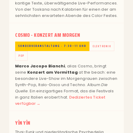
kantige Texte, überwältigende Live-Performances.
Von der Toskana nach Kalabrien für einen der am
sehnlichsten erwarteten Abende des Color Festes.
COSMO - KONZERT AM MORGEN
SONDERVERANSTALTUNG · 7:30–11 UHR
ELEKTRONIK
POP
Marco Jacopo Bianchi
, alias Cosmo, bringt
seine
Konzert am Vormittag
at the beach: eine
besondere Live-Show im Morgengrauen zwischen
Synth-Pop, Italo-Disco und Techno. Album
Die
Quelle
. Ein einzigartiges Format, das die Festivals
in ganz Italien erobert hat.
Dediziertes Ticket
verfügbar →
YĪN YĪN
Thai-Funk und niederländische Psychedelia.