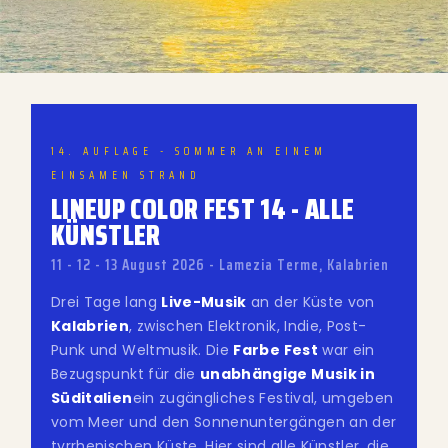
14. AUFLAGE - SOMMER AN EINEM
EINSAMEN STRAND
LINEUP COLOR FEST 14 - ALLE
KÜNSTLER
11 - 12 - 13 August 2026 - Lamezia Terme, Kalabrien
Drei Tage lang
Live-Musik
an der Küste von
Kalabrien
, zwischen Elektronik, Indie, Post-
Punk und Weltmusik. Die
Farbe Fest
war ein
Bezugspunkt für die
unabhängige Musik in
Süditalien
ein zugängliches Festival, umgeben
vom Meer und den Sonnenuntergängen an der
tyrrhenischen Küste. Hier sind alle Künstler, die