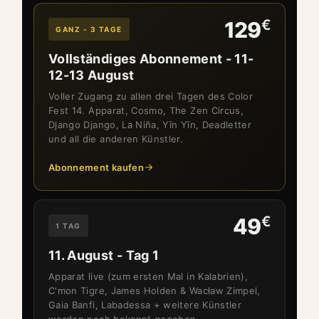
€
129
GANZ - 3 TAGE
Vollständiges Abonnement - 11-
12-13 August
Voller Zugang zu allen drei Tagen des Color
Fest 14. Apparat, Cosmo, The Zen Circus,
Django Django, La Niña, Yīn Yīn, Deadletter
und all die anderen Künstler.
Abonnement kaufen
€
49
1 TAG
11. August - Tag 1
Apparat live (zum ersten Mal in Kalabrien),
C'mon Tigre, James Holden & Wacław Zimpel,
Gaia Banfi, Labadessa + weitere Künstler
werden noch bekannt gegeben.