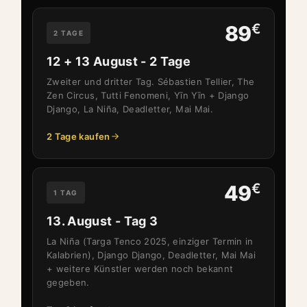
€
89
2 TAGE
12 + 13 August - 2 Tage
Zweiter und dritter Tag. Sébastien Tellier, The
Zen Circus, Tutti Fenomeni, Yīn Yīn + Django
Django, La Niña, Deadletter, Mai Mai.
2 Tage kaufen
€
49
1 TAG
13. August - Tag 3
La Niña (Targa Tenco 2025, einziger Termin in
Kalabrien), Django Django, Deadletter, Mai Mai
+ weitere Künstler werden noch bekannt
gegeben.