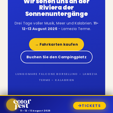
Wir sehen uns an der
Riviera der
Sonnenuntergänge
Drei Tage voller Musik, Meer und Kalabrien.
11-
12-13 August 2026
- Lamezia Terme.
→ Fahrkarten kaufen
Buchen Sie den Campingplatz
LUNGOMARE FALCONE BORSELLINO - LAMEZIA
TERME - KALABRIEN
TICKETS
11 - 12 - 13 August 2026