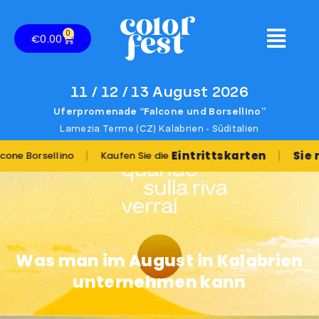
0
€
0.00
11 / 12 / 13 August 2026
Uferpromenade “Falcone und Borsellino”
Lamezia Terme (CZ) Kalabrien - Süditalien
|
|
Eintrittskarten
Sie möchte
ellino
Kaufen Sie die
Was man im August in Kalabrien
unternehmen kann