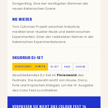
Songwriting. Eine der wichtigsten Stimmen der
neuen italienischen Szene.
NIE WIEDER
Toni Cutrones Projekt zwischen Industrial,
mediterraner ritueller Musik und elektronischen
Experimenten. Einer der radikalsten Namen in der
italienischen Experimentalszene.
OKGIORGIO DJ-SET
SCHLUSSAKT - PINETA
DJ-SET
HAUS
SCHEIBE
Abschließendes DJ-Set im
Pinienwald
des
Festivals. Die Auswahl reicht von House, Disco,
Funk und tropischen Klängen, um die 14. Ausgabe
des Color Fest zu schließen.
VERPASSEN SIE NICHT DAS COLOUR FEST 14