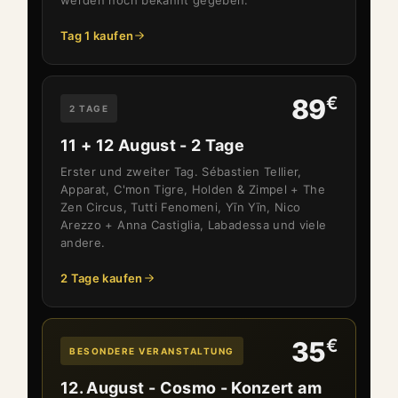
Tag 1 kaufen
€
89
2 TAGE
11 + 12 August - 2 Tage
Erster und zweiter Tag. Sébastien Tellier,
Apparat, C'mon Tigre, Holden & Zimpel + The
Zen Circus, Tutti Fenomeni, Yīn Yīn, Nico
Arezzo + Anna Castiglia, Labadessa und viele
andere.
2 Tage kaufen
€
35
BESONDERE VERANSTALTUNG
12. August - Cosmo - Konzert am