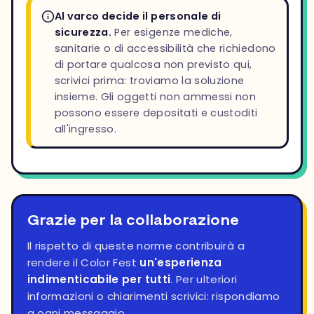
Al varco decide il personale di
sicurezza.
Per esigenze mediche,
sanitarie o di accessibilità che richiedono
di portare qualcosa non previsto qui,
scrivici prima: troviamo la soluzione
insieme. Gli oggetti non ammessi non
possono essere depositati e custoditi
all'ingresso.
Grazie per la collaborazione
Il rispetto di queste norme contribuirà a
rendere il Color Fest
un'esperienza
indimenticabile per tutti
. Per ulteriori
informazioni o chiarimenti scrivici: rispondiamo
a ogni messaggio.