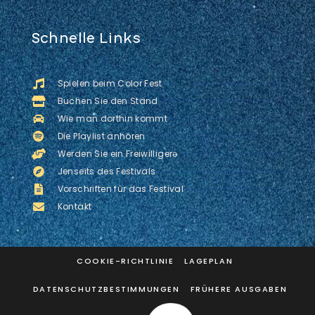
Schnelle Links
Spielen beim Color Fest
Buchen Sie den Stand
Wie man dorthin kommt
Die Playlist anhören
Werden Sie ein Freiwilligerə
Jenseits des Festivals
Vorschriften für das Festival
Kontakt
COOKIE-RICHTLINIE
LAGEPLAN
DATENSCHUTZBESTIMMUNGEN
FRÜHERE AUSGABEN