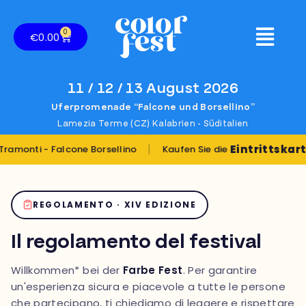
0
€
0.00
11 / 12 / 13 August 2026
Uferpromenade “Falcone und Borsellino”
Lamezia Terme (CZ) Kalabrien - Süditalien
|
Eintrittskarten
i - Falcone Borsellino
Kaufen Sie die
REGOLAMENTO · XIV EDIZIONE
Il regolamento del festival
Willkommen* bei der
Farbe Fest
. Per garantire
un'esperienza sicura e piacevole a tutte le persone
che partecipano, ti chiediamo di leggere e rispettare