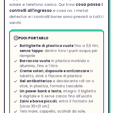
solare e telefono carico. Qui trovi
cosa passa i
controlli all'ingresso
e cosa no. I metal
detector e i controlli borse sono previsti a tutti i
varchi.
PUOI PORTARLO
Bottigliette di plastica vuote
fino a 0,5 litri,
senza tappo
: dentro trovi i punti acqua per
riempirle
Borraccia vuota
in plastica morbida o
alluminio, fino a 1 litro
Creme solari, doposole e antizanzare
in
tubetto, stick o flacone di plastica
Gel antibatterico
e deodorante roll-on o
stick, in plastica, formato tascabile
Un power bank a testa
, integro: il biglietto
è digitale e ti serve carico fino all'uscita
Zaini e borse piccoli
, entro il formato A4
(circa 30×21 cm)
Telo mare, cappello, occhiali da sole,