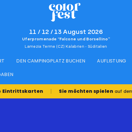
11 / 12 / 13 August 2026
Uferpromenade “Falcone und Borsellino”
Lamezia Terme (CZ) Kalabrien - Süditalien
RT
DEN CAMPINGPLATZ BUCHEN
AUFLISTUNG
GABEN
|
ttskarten
Sie möchten spielen
auf dem Color Fe