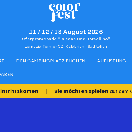
11 / 12 / 13 August 2026
Uferpromenade “Falcone und Borsellino”
Lamezia Terme (CZ) Kalabrien - Süditalien
RT
DEN CAMPINGPLATZ BUCHEN
AUFLISTUNG
GABEN
|
tskarten
Sie möchten spielen
auf dem Color Fes