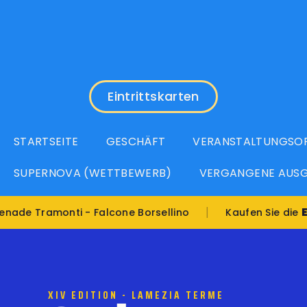
Eintrittskarten
STARTSEITE
GESCHÄFT
VERANSTALTUNGSO
SUPERNOVA (WETTBEWERB)
VERGANGENE AUS
|
Eintrit
amonti - Falcone Borsellino
Kaufen Sie die
XIV EDITION - LAMEZIA TERME