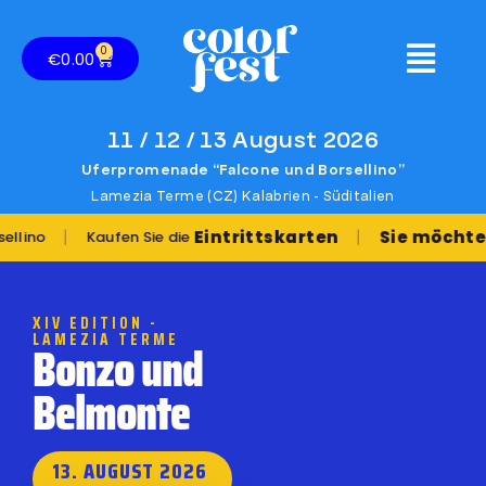
0
€
0.00
11 / 12 / 13 August 2026
Uferpromenade “Falcone und Borsellino”
Lamezia Terme (CZ) Kalabrien - Süditalien
|
Eintrittskarten
Sie möchten spiel
Kaufen Sie die
XIV EDITION -
LAMEZIA TERME
Bonzo und
Belmonte
13. AUGUST 2026