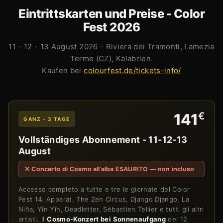
Eintrittskarten und Preise - Color
Fest 2026
11 - 12 - 13 August 2026 - Riviera dei Tramonti, Lamezia
Terme (CZ), Kalabrien.
Kaufen bei
colourfest.de/tickets-info/
€
141
GANZ - 3 TAGE
Vollständiges Abonnement - 11-12-13
August
✕ Concerto di Cosmo all’alba ESAURITO — non incluso
Accesso completo a tutte e tre le giornate del Color
Fest 14. Apparat, The Zen Circus, Django Django, La
Niña, Yīn Yīn, Deadletter, Sébastien Tellier e tutti gli altri
artisti. Il
Cosmo-Konzert bei Sonnenaufgang
del 12