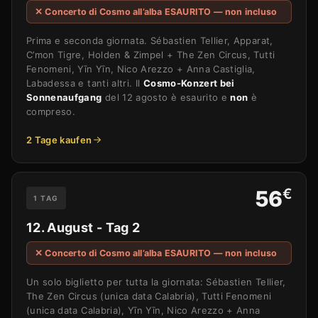
✕ Concerto di Cosmo all’alba ESAURITO — non incluso
Prima e seconda giornata. Sébastien Tellier, Apparat,
C’mon Tigre, Holden & Zimpel + The Zen Circus, Tutti
Fenomeni, Yīn Yīn, Nico Arezzo + Anna Castiglia,
Labadessa e tanti altri. Il
Cosmo-Konzert bei
Sonnenaufgang
del 12 agosto è esaurito e
non
è
compreso.
2 Tage kaufen
€
56
1 TAG
12. August - Tag 2
✕ Concerto di Cosmo all’alba ESAURITO — non incluso
Un solo biglietto per tutta la giornata: Sébastien Tellier,
The Zen Circus (unica data Calabria), Tutti Fenomeni
(unica data Calabria), Yīn Yīn, Nico Arezzo + Anna