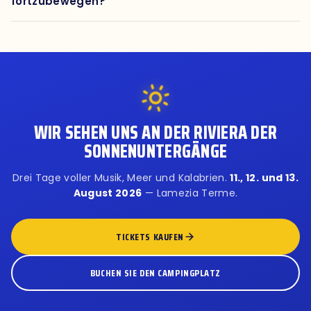
fortzubewegen?
WIR SEHEN UNS AN DER RIVIERA DER
SONNENUNTERGÄNGE
Drei Tage voller Musik, Meer und Kalabrien.
11., 12. und 13.
August 2026
— Lamezia Terme.
TICKETS KAUFEN
BUCHEN SIE DEN CAMPINGPLATZ