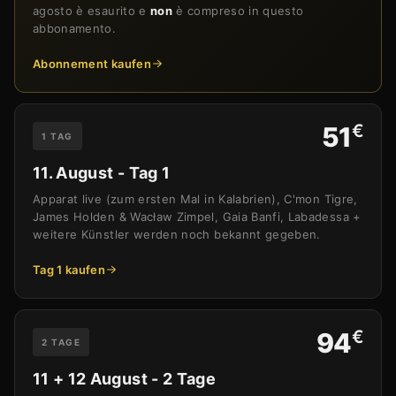
agosto è esaurito e
non
è compreso in questo
abbonamento.
Abonnement kaufen
€
51
1 TAG
11. August - Tag 1
Apparat live (zum ersten Mal in Kalabrien), C'mon Tigre,
James Holden & Wacław Zimpel, Gaia Banfi, Labadessa +
weitere Künstler werden noch bekannt gegeben.
Tag 1 kaufen
€
94
2 TAGE
11 + 12 August - 2 Tage