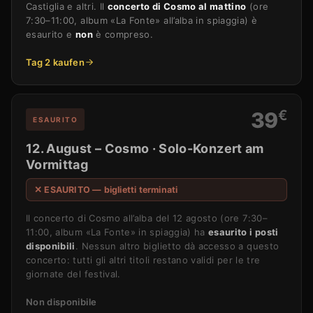
Castiglia e altri. Il
concerto di Cosmo al mattino
(ore
7:30–11:00, album «La Fonte» all’alba in spiaggia) è
esaurito e
non
è compreso.
Tag 2 kaufen
€
39
ESAURITO
12. August – Cosmo · Solo-Konzert am
Vormittag
✕ ESAURITO — biglietti terminati
Il concerto di Cosmo all’alba del 12 agosto (ore 7:30–
11:00, album «La Fonte» in spiaggia) ha
esaurito i posti
disponibili
. Nessun altro biglietto dà accesso a questo
concerto: tutti gli altri titoli restano validi per le tre
giornate del festival.
Non disponibile