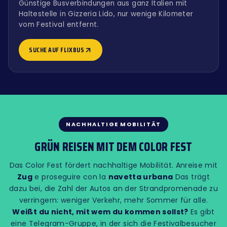
Günstige Busverbindungen aus ganz Italien mit
Haltestelle in Gizzeria Lido, nur wenige Kilometer
vom Festival entfernt.
SUCHE AUF FLIXBUS
NACHHALTIGE MOBILITÄT
GRÜN REISEN MIT DEM COLOR FEST
Das Color Fest fördert nachhaltige Mobilität. Anreise mit
Zug
e proseguire con la
navetta urbana
Das trägt
dazu bei, die Zahl der Autos an der Strandpromenade zu
verringern: weniger Verkehr, mehr Sommer für alle.
Weißt du nicht, mit wem du kommen sollst?
Es gibt
eine Telegram-Gruppe, in der sich die Festivalbesucher