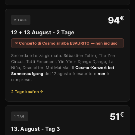
€
94
2 TAGE
12 + 13 August - 2 Tage
✕ Concerto di Cosmo all’alba ESAURITO — non incluso
Seconda e terza giornata. Sébastien Tellier, The Zen
Circus, Tutti Fenomeni, Yīn Yīn + Django Django, La
Niña, Deadletter, Mai Mai Mai. Il
Cosmo-Konzert bei
Sonnenaufgang
del 12 agosto è esaurito e
non
è
compreso.
2 Tage kaufen
€
51
1 TAG
13. August - Tag 3