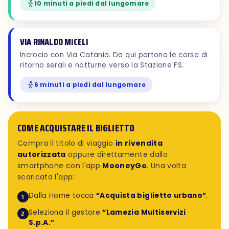
10 minuti a piedi dal lungomare
VIA RINALDO MICELI
Incrocio con Via Catania. Da qui partono le corse di
ritorno serali e notturne verso la Stazione FS.
6 minuti a piedi dal lungomare
COME ACQUISTARE IL BIGLIETTO
Compra il titolo di viaggio
in rivendita
autorizzata
oppure direttamente dallo
smartphone con l'app
MooneyGo
. Una volta
scaricata l'app:
Dalla Home tocca
“Acquista biglietto urbano”
.
1
Seleziona il gestore
“Lamezia Multiservizi
2
S.p.A.”
.