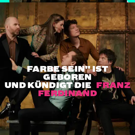
FARBE SEIN" IST
GEBOREN
UND KÜNDIGT DIE
FRANZ
FERDINAND