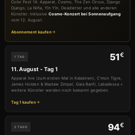
Color Fest 14. Apparat, Cosmo, The Zen Circus, Django
Django, La Niña, Yīn Yīn, Deadletter und alle anderen
Künstler. Inklusive
Cosmo-Konzert bei Sonnenaufgang
vom 12. August.
Abonnement kaufen
€
51
1 TAG
11. August - Tag 1
Apparat live (zum ersten Mal in Kalabrien), C'mon Tigre,
James Holden & Wacław Zimpel, Gaia Banfi, Labadessa +
weitere Künstler werden noch bekannt gegeben.
Tag 1 kaufen
€
94
2 TAGE