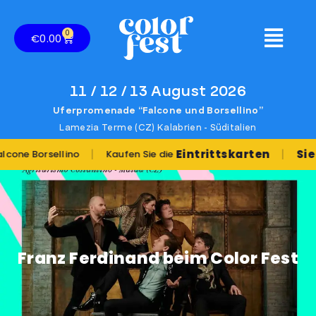
0
€
0.00
11 / 12 / 13 August 2026
Uferpromenade “Falcone und Borsellino”
Lamezia Terme (CZ) Kalabrien - Süditalien
|
|
Eintrittskarten
Sie möchte
sellino
Kaufen Sie die
Franz Ferdinand beim Color Fest