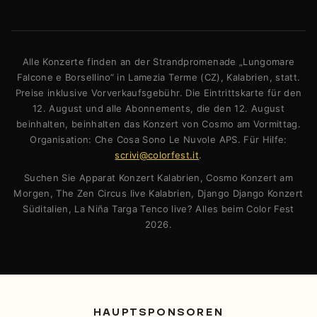
Alle Konzerte finden an der Strandpromenade „Lungomare
Falcone e Borsellino“ in Lamezia Terme (CZ), Kalabrien, statt.
Preise inklusive Vorverkaufsgebühr. Die Eintrittskarte für den
12. August und alle Abonnements, die den 12. August
beinhalten, beinhalten das Konzert von Cosmo am Vormittag.
Organisation: Che Cosa Sono Le Nuvole APS. Für Hilfe:
scrivi@colorfest.it
.
Suchen Sie Apparat Konzert Kalabrien, Cosmo Konzert am
Morgen, The Zen Circus live Kalabrien, Django Django Konzert
Süditalien, La Niña Targa Tenco live? Alles beim Color Fest
2026.
HAUPTSPONSOREN