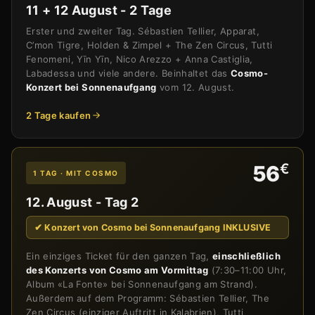
11 + 12 August - 2 Tage
Erster und zweiter Tag. Sébastien Tellier, Apparat,
C’mon Tigre, Holden & Zimpel + The Zen Circus, Tutti
Fenomeni, Yīn Yīn, Nico Arezzo + Anna Castiglia,
Labadessa und viele andere. Beinhaltet das
Cosmo-
Konzert bei Sonnenaufgang
vom 12. August.
2 Tage kaufen
€
56
1 TAG · MIT COSMO
12. August - Tag 2
✔ Konzert von Cosmo bei Sonnenaufgang INKLUSIVE
Ein einziges Ticket für den ganzen Tag,
einschließlich
des Konzerts von Cosmo am Vormittag
(7:30–11:00 Uhr,
Album «La Fonte» bei Sonnenaufgang am Strand).
Außerdem auf dem Programm: Sébastien Tellier, The
Zen Circus (einziger Auftritt in Kalabrien), Tutti