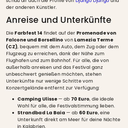
schau dir auch die Profile von
Django Django
und
der anderen Künstler.
Anreise und Unterkünfte
Die
Farbfest 14
findet auf der
Promenade von
Falcone und Borsellino
von
Lamezia Terme
(CZ)
, bequem mit dem Auto, dem Zug oder dem
Flugzeug zu erreichen, dank der Nähe zum
Flughafen und zum Bahnhof. Für alle, die von
außerhalb anreisen und das Festival ganz
unbeschwert genießen möchten, stehen
Unterkünfte nur wenige Schritte vom
Konzertgelände entfernt zur Verfügung:
Camping Ulisse
— ab
70 Euro
, die ideale
Wahl für alle, die Festivalstimmung lieben.
Strandbad La Baia
— ab
60 Euro
, eine
Unterkunft direkt am Meer für deine Nächte
in Kalabrien.