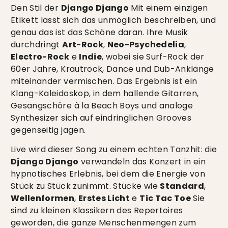
Den Stil der
Django Django
Mit einem einzigen
Etikett lässt sich das unmöglich beschreiben, und
genau das ist das Schöne daran. Ihre Musik
durchdringt
Art-Rock
,
Neo-Psychedelia
,
Electro-Rock
e
Indie
, wobei sie Surf-Rock der
60er Jahre, Krautrock, Dance und Dub-Anklänge
miteinander vermischen. Das Ergebnis ist ein
Klang-Kaleidoskop, in dem hallende Gitarren,
Gesangschöre à la Beach Boys und analoge
Synthesizer sich auf eindringlichen Grooves
gegenseitig jagen.
Live wird dieser Song zu einem echten Tanzhit: die
Django Django
verwandeln das Konzert in ein
hypnotisches Erlebnis, bei dem die Energie von
Stück zu Stück zunimmt. Stücke wie
Standard
,
Wellenformen
,
Erstes Licht
e
Tic Tac Toe
Sie
sind zu kleinen Klassikern des Repertoires
geworden, die ganze Menschenmengen zum