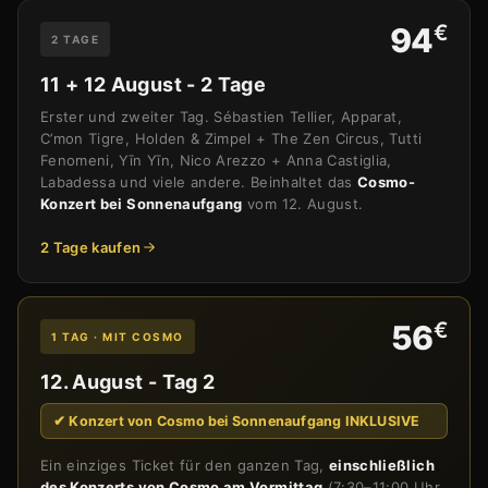
€
94
2 TAGE
11 + 12 August - 2 Tage
Erster und zweiter Tag. Sébastien Tellier, Apparat,
C’mon Tigre, Holden & Zimpel + The Zen Circus, Tutti
Fenomeni, Yīn Yīn, Nico Arezzo + Anna Castiglia,
Labadessa und viele andere. Beinhaltet das
Cosmo-
Konzert bei Sonnenaufgang
vom 12. August.
2 Tage kaufen
€
56
1 TAG · MIT COSMO
12. August - Tag 2
✔ Konzert von Cosmo bei Sonnenaufgang INKLUSIVE
Ein einziges Ticket für den ganzen Tag,
einschließlich
des Konzerts von Cosmo am Vormittag
(7:30–11:00 Uhr,