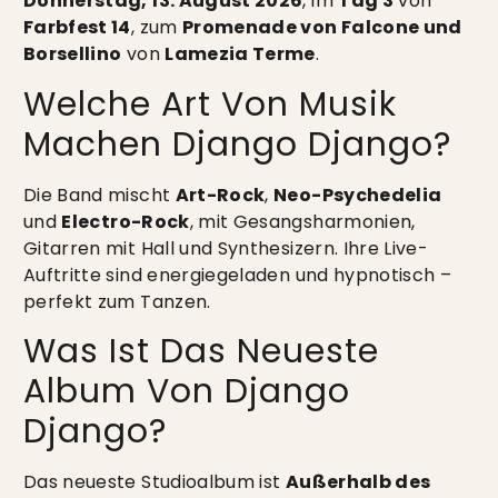
Donnerstag, 13. August 2026
, im
Tag 3
von
Farbfest 14
, zum
Promenade von Falcone und
Borsellino
von
Lamezia Terme
.
Welche Art Von Musik
Machen Django Django?
Die Band mischt
Art-Rock
,
Neo-Psychedelia
und
Electro-Rock
, mit Gesangsharmonien,
Gitarren mit Hall und Synthesizern. Ihre Live-
Auftritte sind energiegeladen und hypnotisch –
perfekt zum Tanzen.
Was Ist Das Neueste
Album Von Django
Django?
Das neueste Studioalbum ist
Außerhalb des