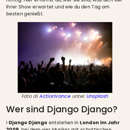
ihrer Show erwartet und wie du den Tag am
besten genießt.
Foto di
ActionVance
unter
Unsplash
Wer sind Django Django?
I
Django Django
entstehen in
London im Jahr
2009
, bei dem vier Musiker mit schottischen