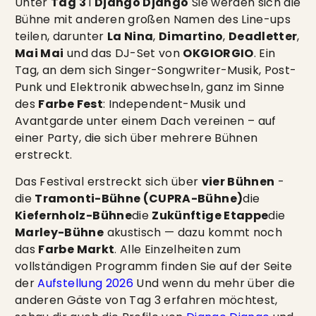
Unter
Tag 3
i
Django Django
Sie werden sich die
Bühne mit anderen großen Namen des Line-ups
teilen, darunter
La Nina
,
Dimartino
,
Deadletter
,
Mai Mai
und das DJ-Set von
OKGIORGIO
. Ein
Tag, an dem sich Singer-Songwriter-Musik, Post-
Punk und Elektronik abwechseln, ganz im Sinne
des
Farbe Fest
: Independent-Musik und
Avantgarde unter einem Dach vereinen – auf
einer Party, die sich über mehrere Bühnen
erstreckt.
Das Festival erstreckt sich über
vier Bühnen
-
die
Tramonti-Bühne (CUPRA-Bühne)
die
Kiefernholz-Bühne
die
Zukünftige Etappe
die
Marley-Bühne
akustisch — dazu kommt noch
das
Farbe Markt
. Alle Einzelheiten zum
vollständigen Programm finden Sie auf der Seite
der
Aufstellung 2026
Und wenn du mehr über die
anderen Gäste von Tag 3 erfahren möchtest,