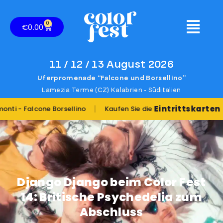
0
€
0.00
11 / 12 / 13 August 2026
Uferpromenade “Falcone und Borsellino”
Lamezia Terme (CZ) Kalabrien - Süditalien
|
|
Eintrittskarten
Sie 
one Borsellino
Kaufen Sie die
Django Django beim Color Fest
14: Britische Psychedelia zum
Abschluss