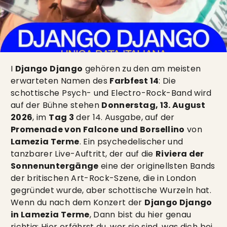
I
Django Django
gehören zu den am meisten
erwarteten Namen des
Farbfest 14
: Die
schottische Psych- und Electro-Rock-Band wird
auf der Bühne stehen
Donnerstag, 13. August
2026
, im
Tag 3
der 14. Ausgabe, auf der
Promenade von Falcone und Borsellino
von
Lamezia Terme
. Ein psychedelischer und
tanzbarer Live-Auftritt, der auf die
Riviera der
Sonnenuntergänge
eine der originellsten Bands
der britischen Art-Rock-Szene, die in London
gegründet wurde, aber schottische Wurzeln hat.
Wenn du nach dem Konzert der
Django Django
in Lamezia Terme
, Dann bist du hier genau
richtig: Hier erfährst du, wer sie sind, was dich bei