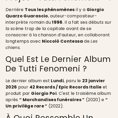
Derrière
Tous les phénomènes
il y a
Giorgio
Quarzo Guarascio
, auteur-compositeur-
interprète romain du
1996
. Il a fait ses débuts sur
la scène trap de la capitale avant de se
consacrer à la chanson d’auteur, en collaborant
longtemps avec
Niccolò Contessa
de
Les
chiens
.
Quel Est Le Dernier Album
De Tutti Fenomeni ?
Le dernier album est
Lundi
, paru le
23 janvier
2026
pour
42 Records / Epic Records Italie
et
produit par
Giorgio Poi
. C'est le troisième album
après
“ Marchandises funéraires ”
(2020) e
“
Un privilège rare ”
(2022).
À Quoi Ressemble Un