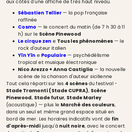
aux côtés d'une affiche de très haut niveau.
Sébastien Tellier
— la pop française
raffinée
Cosmo
— le concert du matin (de 7 h 30 à 11
h) sur le
Scène Pinewood
Le cirque zen
e
Tous les phénomènes
— le
rock d'auteur italien
Yīn Yīn
e
Populaire
— psychédélisme
tropical et musique électronique
Nico Arezzo + Anna Castiglia
— la nouvelle
scène de la chanson d'auteur sicilienne
Tout cela réparti sur les
4 scènes
du festival -
Stade Tramonti (Stade CUPRA)
,
Scène
Pinewood
,
Stade futur
,
Stade Marley
(acoustique) — plus le
Marché des couleurs
,
dans un seul et même grand espace situé en
bord de mer. Les horaires indicatifs vont de
fin
d'après-midi
jusqu'à
nuit noire
, avec le concert