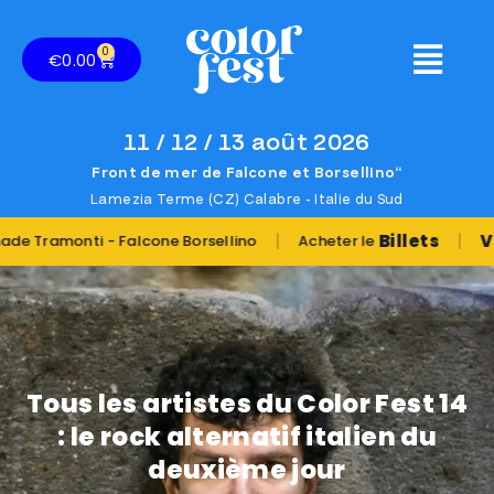
0
€
0.00
11 / 12 / 13 août 2026
Front de mer de Falcone et Borsellino“
Lamezia Terme (CZ) Calabre - Italie du Sud
|
|
Billets
Vous vou
nti - Falcone Borsellino
Acheter le
Tous les artistes du Color Fest 14
: le rock alternatif italien du
deuxième jour