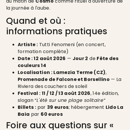
du matin de
Cosmo
comme rituel d'ouverture de
la journée à l'aube.
Quand et où :
informations pratiques
Artiste :
Tutti Fenomeni (en concert,
formation complète)
Date :
12 août 2026
—
Jour 2
de
Fête des
couleurs 14
Localisation :
Lamezia Terme (CZ)
,
Promenade de Falcone et Borsellino
— La
Riviera des couchers de soleil
Festival :
11 / 12 / 13 août 2026
, 14e édition,
slogan
“L'été sur une plage solitaire”
Billets :
par
39 euros
; hébergement
Lido La
Baia
par
60 euros
Foire aux questions sur «