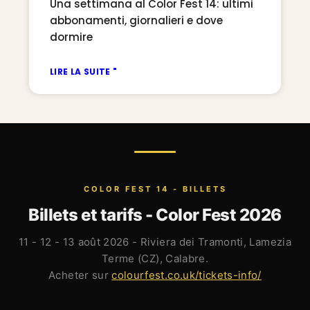
Una settimana al Color Fest 14: ultimi
abbonamenti, giornalieri e dove
dormire
LIRE LA SUITE "
COLOR FEST 14 - BILLETS
Billets et tarifs - Color Fest 2026
11 - 12 - 13 août 2026 - Riviera dei Tramonti, Lamezia
Terme (CZ), Calabre.
Acheter sur
colourfest.co.uk/tickets-info/