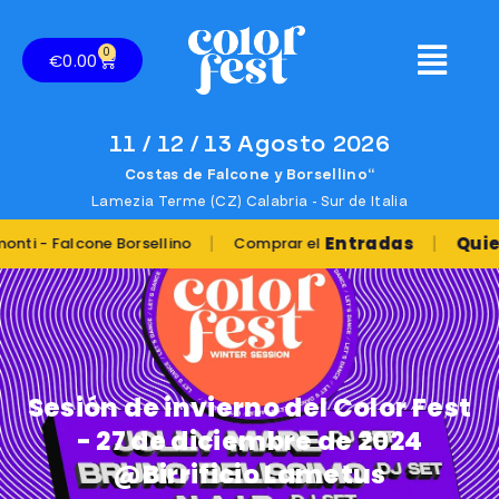
0
€
0.00
11 / 12 / 13 Agosto 2026
Costas de Falcone y Borsellino“
Lamezia Terme (CZ) Calabria - Sur de Italia
|
|
Entradas
Quieres ju
alcone Borsellino
Comprar el
Sesión de invierno del Color Fest
- 27 de diciembre de 2024
@Birrificio Lametus