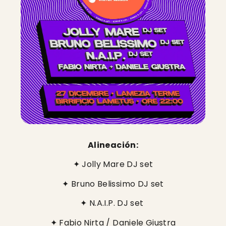
Alineación:
✦
Jolly Mare DJ set
✦
Bruno Belissimo DJ set
✦
N.A.I.P. DJ set
✦
Fabio Nirta / Daniele Giustra