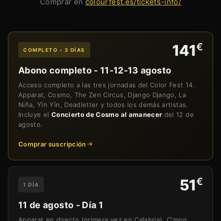
Comprar en
colourfest.es/tickets-info/
€
141
COMPLETO - 3 DÍAS
Abono completo - 11-12-13 agosto
Acceso completo a las tres jornadas del Color Fest 14.
Apparat, Cosmo, The Zen Circus, Django Django, La
Niña, Yīn Yīn, Deadletter y todos los demás artistas.
Incluye el
Concierto de Cosmo al amanecer
del 12 de
agosto.
Comprar suscripción
€
51
1 DÍA
11 de agosto - Día 1
Apparat en directo (primera vez en Calabria), C'mon