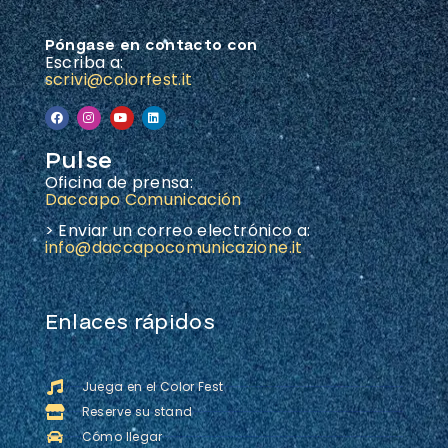
Póngase en contacto con
Escriba a:
scrivi@colorfest.it
Pulse
Oficina de prensa:
Daccapo Comunicación
> Enviar un correo electrónico a:
info@daccapocomunicazione.it
Enlaces rápidos
Juega en el Color Fest
Reserve su stand
Cómo llegar