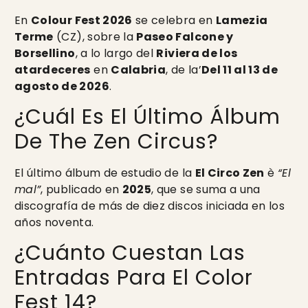
En
Colour Fest 2026
se celebra en
Lamezia
Terme
(CZ), sobre la
Paseo Falcone y
Borsellino
, a lo largo del
Riviera de los
atardeceres
en
Calabria
, de la’
Del 11 al 13 de
agosto de 2026
.
¿Cuál Es El Último Álbum
De The Zen Circus?
El último álbum de estudio de la
El Circo Zen
è
“El
mal”
, publicado en
2025
, que se suma a una
discografía de más de diez discos iniciada en los
años noventa.
¿Cuánto Cuestan Las
Entradas Para El Color
Fest 14?