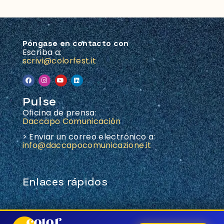
Póngase en contacto con
Escriba a:
scrivi@colorfest.it
Pulse
Oficina de prensa:
Daccapo Comunicación
> Enviar un correo electrónico a:
info@daccapocomunicazione.it
Enlaces rápidos
Juega en el Color Fest