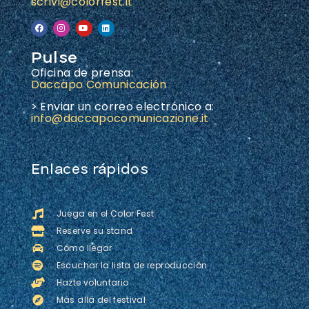
scrivi@colorfest.it
Pulse
Oficina de prensa:
Daccapo Comunicación
> Enviar un correo electrónico a:
info@daccapocomunicazione.it
Enlaces rápidos
Juega en el Color Fest
Reserve su stand
Cómo llegar
Escuchar la lista de reproducción
Hazte voluntario
Más allá del festival