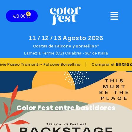
0
€
0.00
11 / 12 / 13 Agosto 2026
Costas de Falcone y Borsellino“
Lamezia Terme (CZ) Calabria - Sur de Italia
|
Entradas
seo Tramonti - Falcone Borsellino
Comprar el
Color Fest entre bastidores