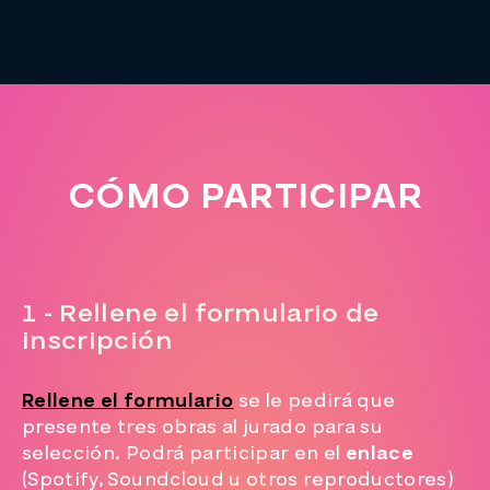
CÓMO PARTICIPAR
1 - Rellene el formulario de
inscripción
Rellene el formulario
se le pedirá que
presente tres obras al jurado para su
selección. Podrá participar en el
enlace
(Spotify, Soundcloud u otros reproductores)