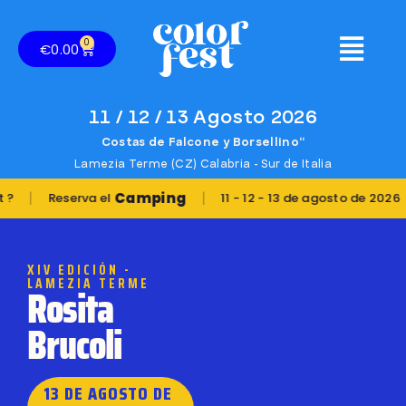
0
€
0.00
11 / 12 / 13 Agosto 2026
Costas de Falcone y Borsellino“
Lamezia Terme (CZ) Calabria - Sur de Italia
|
|
Camping
Ubi
eserva el
11 - 12 - 13 de agosto de 2026
XIV EDICIÓN -
LAMEZIA TERME
Rosita
Brucoli
13 DE AGOSTO DE