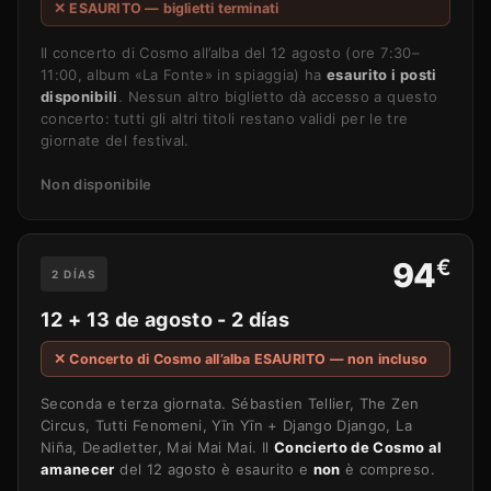
✕ ESAURITO — biglietti terminati
Il concerto di Cosmo all’alba del 12 agosto (ore 7:30–
11:00, album «La Fonte» in spiaggia) ha
esaurito i posti
disponibili
. Nessun altro biglietto dà accesso a questo
concerto: tutti gli altri titoli restano validi per le tre
giornate del festival.
Non disponibile
€
94
2 DÍAS
12 + 13 de agosto - 2 días
✕ Concerto di Cosmo all’alba ESAURITO — non incluso
Seconda e terza giornata. Sébastien Tellier, The Zen
Circus, Tutti Fenomeni, Yīn Yīn + Django Django, La
Niña, Deadletter, Mai Mai Mai. Il
Concierto de Cosmo al
amanecer
del 12 agosto è esaurito e
non
è compreso.