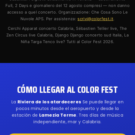
Full, 2 Days e giornaliero del 12 agosto compresi — non danno
accesso a quel concerto. Organizzazione: Che Cosa Sono Le
Nuvole APS. Per assistenza:
scrivi@colorfest.it
.
Cerchi Apparat concerto Calabria, Sébastien Tellier live, The
Zen Circus live Calabria, Django Django concerto sud Italia, La
Niña Targa Tenco live? Tutti al Color Fest 2026.
CÓMO LLEGAR AL COLOR FEST
La
Riviera de los atardeceres
Se puede llegar en
pocos minutos desde el aeropuerto y desde la
estación de
Lamezia Terme
. Tres días de música
independiente, mar y Calabria.