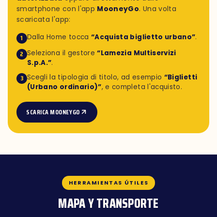
smartphone con l'app
MooneyGo
. Una volta
scaricata l'app:
Dalla Home tocca
“Acquista biglietto urbano”
.
1
Seleziona il gestore
“Lamezia Multiservizi
2
S.p.A.”
.
Scegli la tipologia di titolo, ad esempio
“Biglietti
3
(Urbano ordinario)”
, e completa l'acquisto.
SCARICA MOONEYGO
HERRAMIENTAS ÚTILES
MAPA Y TRANSPORTE