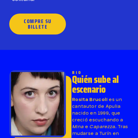
COMPRE SU
BILLETE
BIO
Quién sube al
escenario
Rosita Brucoli
es un
cantautor de Apulia
nacido en 1999, que
creció escuchando a
Mina
e
Caparezza
. Tras
mudarse a Turín en