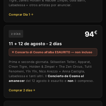
Tigre, James Holden & Wacław Zimpel, Gaia Banfi,
Labadessa + otros artistas por anunciar.
Comprar Día 1
€
94
2 DÍAS
11 + 12 de agosto - 2 días
✕ Concerto di Cosmo all’alba ESAURITO — non incluso
Prima e seconda giornata. Sébastien Tellier, Apparat,
C’mon Tigre, Holden & Zimpel + The Zen Circus, Tutti
Fenomeni, Yīn Yīn, Nico Arezzo + Anna Castiglia,
Labadessa e tanti altri. Il
Concierto de Cosmo al
amanecer
del 12 agosto è esaurito e
non
è compreso.
Comprar 2 días