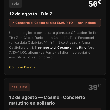
€
56
1 DÍA
12 de agosto - Día 2
✕ Concerto di Cosmo all’alba ESAURITO — non incluso
Un solo biglietto per tutta la giornata: Sébastien Tellier,
The Zen Circus (unica data Calabria), Tutti Fenomeni
(unica data Calabria), Yīn Yīn, Nico Arezzo + Anna
Castiglia e altri. Il
concerto di Cosmo al mattino
(ore
7:30–11:00, album «La Fonte» all’alba in spiaggia) è
esaurito e
non
è compreso.
Comprar Día 2
€
39
ESAURITO
12 de agosto — Cosmo · Concierto
matutino en solitario