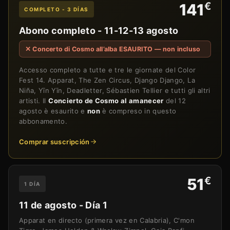
€
141
COMPLETO - 3 DÍAS
Abono completo - 11-12-13 agosto
✕ Concerto di Cosmo all’alba ESAURITO — non incluso
Accesso completo a tutte e tre le giornate del Color
Fest 14. Apparat, The Zen Circus, Django Django, La
Niña, Yīn Yīn, Deadletter, Sébastien Tellier e tutti gli altri
artisti. Il
Concierto de Cosmo al amanecer
del 12
agosto è esaurito e
non
è compreso in questo
abbonamento.
Comprar suscripción
€
51
1 DÍA
11 de agosto - Día 1
Apparat en directo (primera vez en Calabria), C'mon