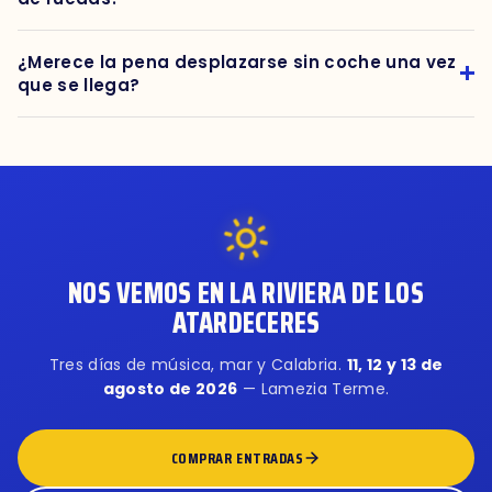
¿Merece la pena desplazarse sin coche una vez
que se llega?
NOS VEMOS EN LA RIVIERA DE LOS
ATARDECERES
Tres días de música, mar y Calabria.
11, 12 y 13 de
agosto de 2026
— Lamezia Terme.
COMPRAR ENTRADAS