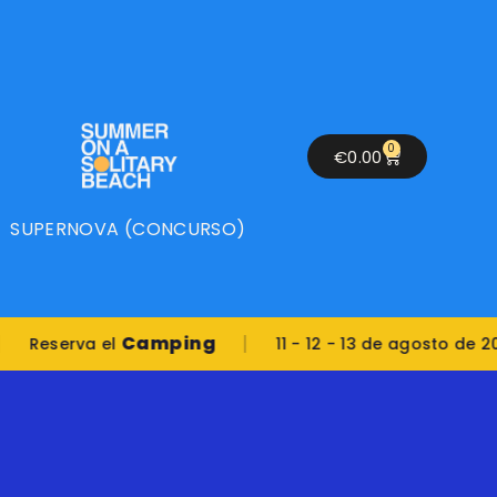
0
€
0.00
SUPERNOVA (CONCURSO)
|
|
Camping
erva el
11 - 12 - 13 de agosto de 2026