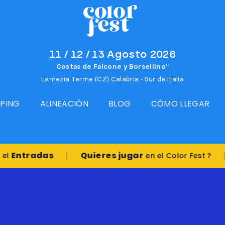
11 / 12 / 13 Agosto 2026
Costas de Falcone y Borsellino“
Lamezia Terme (CZ) Calabria - Sur de Italia
MPING
ALINEACIÓN
BLOG
CÓMO LLEGAR
|
|
radas
Quieres jugar
en el Color Fest ?
Res